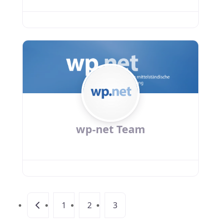
wp-net Team
Beitragsnavigation
Neuere Beiträge
1
2
3