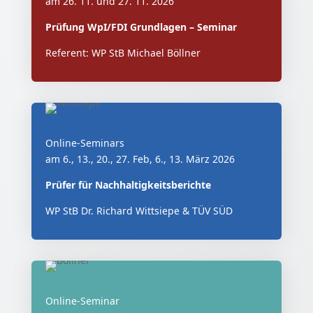
am 26. 11. und 27. 11. 2026
Prüfung WpI/FDI Grundlagen – Seminar
Referent: WP StB Michael Böllner
Online-Seminars
am 6., 13., 20., 27. Feb, 6., 13. März 2026
Prüfer für Nachhaltigkeitsberichte
WP StB Dr. Richard Wittsiepe & TÜV SÜD
Online-Seminar