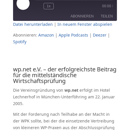
Play
1x
00:00
/
Episode
ABONNIEREN
TEILEN
Datei herunterladen
|
In neuem Fenster abspielen
TEILEN
Amazon
Apple Podcasts
Abonnieren:
Amazon
|
Apple Podcasts
|
Deezer
|
Spotify
Deezer
Spotify
LINK
RSS FEED
EMBED
wp.net e.V. – der erfolgreichste Beitrag
für die mittelständische
Wirtschaftsprüfung
Die Vereinsgründung von
wp.net
erfolgt im Hotel
Lechnerhof in Mün­chen-Unter­föhring am 22. Januar
2005.
Mit der Forderung nach Teilhabe an der Macht in
der WPK sollte, bei der die einsetzende Vertreibung
von kleineren WP-Praxen aus der Abschlussprüfung