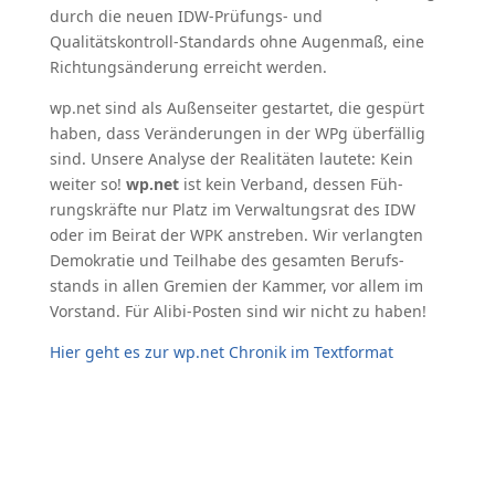
durch die neuen IDW-Prüfungs- und
Qualitätskontroll-Standards ohne Augenmaß, eine
Richtungsänderung erreicht werden.
wp.net sind als Außenseiter gestartet, die gespürt
haben, dass Verän­de­run­gen in der WPg überfällig
sind. Unsere Analyse der Realitäten lau­tete: Kein
weiter so!
wp.net
ist kein Verband, dessen Füh­
rungs­­kräfte nur Platz im Ver­wal­tungs­rat des IDW
oder im Beirat der WPK anstreben. Wir ver­­lang­ten
Demo­kratie und Teil­habe des ge­samten Berufs­­
stands in allen Gre­mien der Kammer, vor allem im
Vor­stand. Für Alibi-Pos­ten sind wir nicht zu haben!
Hier geht es zur wp.net Chronik im Textformat