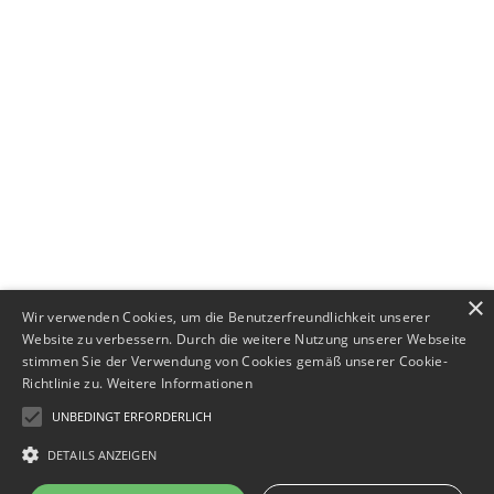
+49 (0) 89 552693-44
×
Wir verwenden Cookies, um die Benutzerfreundlichkeit unserer
Website zu verbessern. Durch die weitere Nutzung unserer Webseite
stimmen Sie der Verwendung von Cookies gemäß unserer Cookie-
Richtlinie zu.
Weitere Informationen
UNBEDINGT ERFORDERLICH
DETAILS ANZEIGEN
Impressum
·
Datenschutz