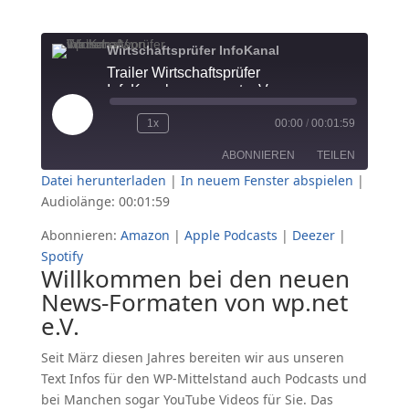
Wirtschaftsprüfer InfoKanal
Trailer Wirtschaftsprüfer
InfoKanal von wp.net e.V.
Play
1x
00:00
/
00:01:59
Episode
ABONNIEREN
TEILEN
Datei herunterladen
|
In neuem Fenster abspielen
|
Audiolänge: 00:01:59
TEILEN
Amazon
Apple Podcasts
Abonnieren:
Amazon
|
Apple Podcasts
|
Deezer
|
Deezer
Spotify
LINK
Spotify
RSS FEED
Willkommen bei den neuen
EMBED
News-Formaten von wp.net
e.V.
Seit März diesen Jahres bereiten wir aus unseren
Text Infos für den WP-Mittelstand auch Podcasts und
bei Manchen sogar YouTube Videos für Sie. Das