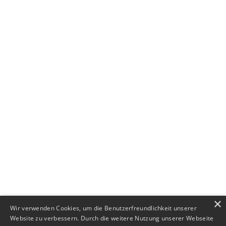
+49 (0) 89 552693-44
×
Wir verwenden Cookies, um die Benutzerfreundlichkeit unserer
Website zu verbessern. Durch die weitere Nutzung unserer Webseite