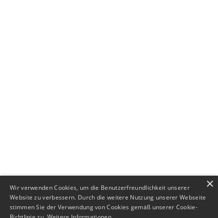
+49 (0) 89 552693-44
×
Wir verwenden Cookies, um die Benutzerfreundlichkeit unserer
Website zu verbessern. Durch die weitere Nutzung unserer Webseite
stimmen Sie der Verwendung von Cookies gemäß unserer Cookie-
Richtlinie zu.
Weitere Informationen