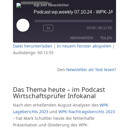
wp.net Newsletter
Podcast wp.
Play
1x
00:00
/
00:12:55
Episode
ABONNIEREN
TEILEN
Datei herunterladen
|
In neuem Fenster abspielen
|
Audiolänge: 00:12:55
TEILEN
RSS FEED
LINK
Den
Newsletter als Text lesen?
EMBED
Das Thema heute – im Podcast
Wirtschaftsprüfer Infokanal
Nach den erhellenden August-Analysen des
WPK-
Lageberichts 2023
und
WPK-Nachtragsberichts 2023
– hat Mark Schüttler heute die fehlerhafte
Präsentation und Gliederung des WPK-