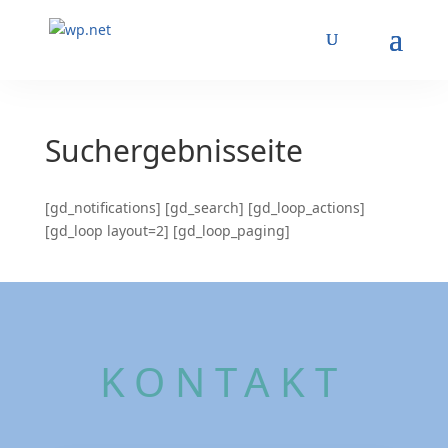
Suchergebnisseite
[gd_notifications] [gd_search] [gd_loop_actions]
[gd_loop layout=2] [gd_loop_paging]
KONTAKT