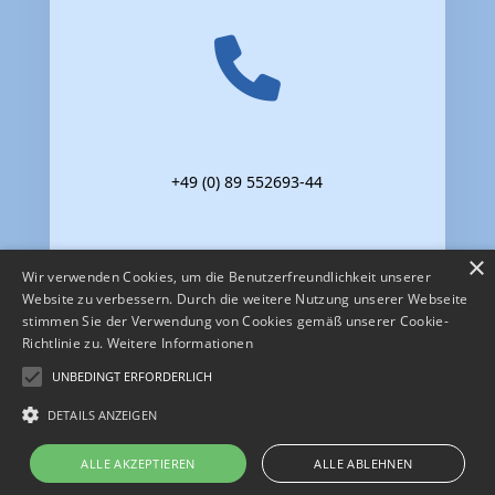
+49 (0) 89 552693-44
×
Wir verwenden Cookies, um die Benutzerfreundlichkeit unserer
Website zu verbessern. Durch die weitere Nutzung unserer Webseite
stimmen Sie der Verwendung von Cookies gemäß unserer Cookie-
Richtlinie zu.
Weitere Informationen
UNBEDINGT ERFORDERLICH
DETAILS ANZEIGEN
Impressum
·
Datenschutz
ALLE AKZEPTIEREN
ALLE ABLEHNEN