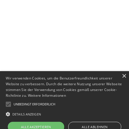
+49 (0) 89 552693-44
×
Wir verwenden Cookies, um die Benutzerfreundlichkeit unserer
Website zu verbessern. Durch die weitere Nutzung unserer Webseite
stimmen Sie der Verwendung von Cookies gemäß unserer Cookie-
Richtlinie zu.
Weitere Informationen
UNBEDINGT ERFORDERLICH
DETAILS ANZEIGEN
Impressum
·
Datenschutz
ALLE AKZEPTIEREN
ALLE ABLEHNEN