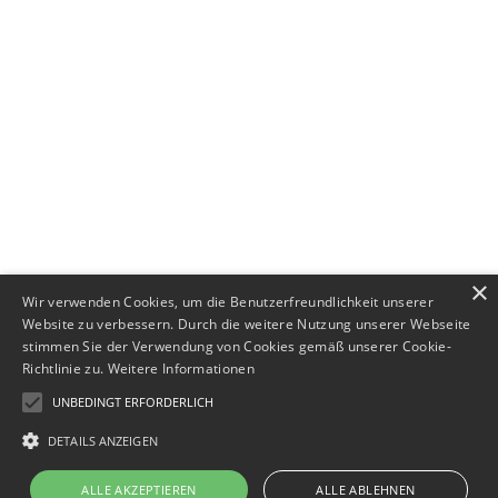
+49 (0) 89 552693-44
×
Wir verwenden Cookies, um die Benutzerfreundlichkeit unserer
Website zu verbessern. Durch die weitere Nutzung unserer Webseite
stimmen Sie der Verwendung von Cookies gemäß unserer Cookie-
Richtlinie zu.
Weitere Informationen
UNBEDINGT ERFORDERLICH
DETAILS ANZEIGEN
Impressum
·
Datenschutz
ALLE AKZEPTIEREN
ALLE ABLEHNEN