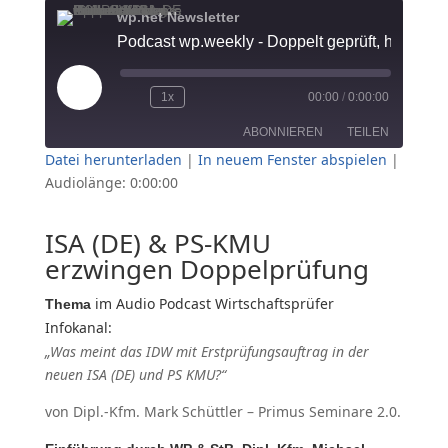
wp.net Newsletter
Play
1x
00:00
/
0:00:00
Episode
ABONNIEREN
TEILEN
Datei herunterladen
|
In neuem Fenster abspielen
|
Audiolänge: 0:00:00
TEILEN
RSS FEED
LINK
ISA (DE) & PS-KMU
erzwingen Doppelprüfung
EMBED
im Audio Podcast Wirtschaftsprüfer
Thema
Infokanal:
„Was meint das IDW mit Erstprüfungsauftrag in der
neuen ISA (DE) und PS KMU?“
von Dipl.-Kfm. Mark Schüttler – Primus Seminare 2.0.