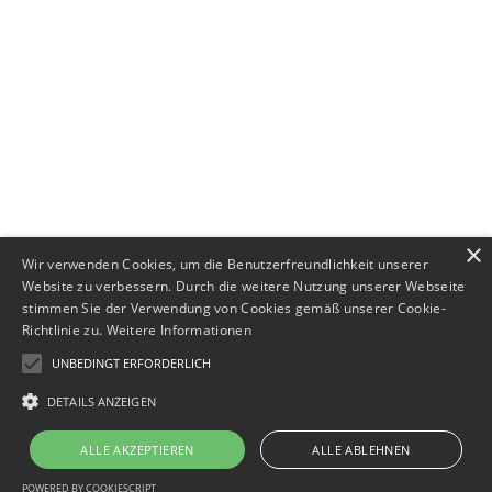
+49 (0) 89 552693-44
×
Wir verwenden Cookies, um die Benutzerfreundlichkeit unserer
Website zu verbessern. Durch die weitere Nutzung unserer Webseite
stimmen Sie der Verwendung von Cookies gemäß unserer Cookie-
Richtlinie zu.
Weitere Informationen
UNBEDINGT ERFORDERLICH
DETAILS ANZEIGEN
Impressum
·
Datenschutz
ALLE AKZEPTIEREN
ALLE ABLEHNEN
POWERED BY COOKIESCRIPT