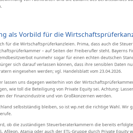
n.
g als Vorbild für die Wirtschaftsprüferkan
ch für die Wirtschaftsprüferkanzleien. Prima, dass auch die Steu
schaftsprüferkammer – auf Seiten der Freiberufler steht. Bayerns F
remdbesitzverbot nunmehr sogar für einen echten deutschen Stando
ger sich darauf verlassen können, dass ihre sensiblen Daten nur
atern eingesehen werden; vgl. Handelsblatt vom 23.04.2026.
er lassen uns dagegen weiterhin von der Wirtschaftsprüferkammer
en, wie toll die Beteiligung von Private Equity sei. Achtung: Lasse
ten der Finanzindustrie und von Großkonzernen werden.
hland selbstständig bleiben, so ist wp.net die richtige Wahl. Wir 
erufe.
ird, ob die zuständigen Steuerberaterkammern die bereits erfolg
S, Afileon, Atania oder auch der ETL-Gruppe durch Private Equity 