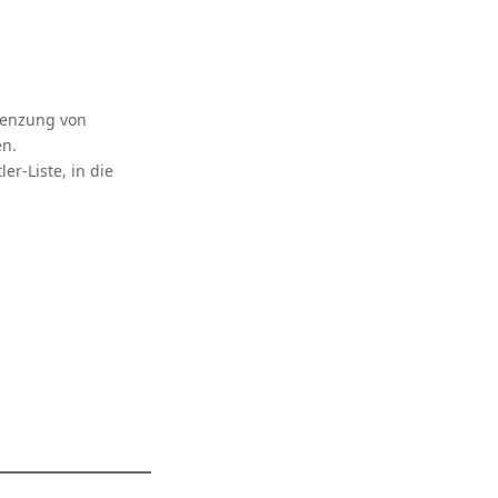
renzung von
en.
r-Liste, in die