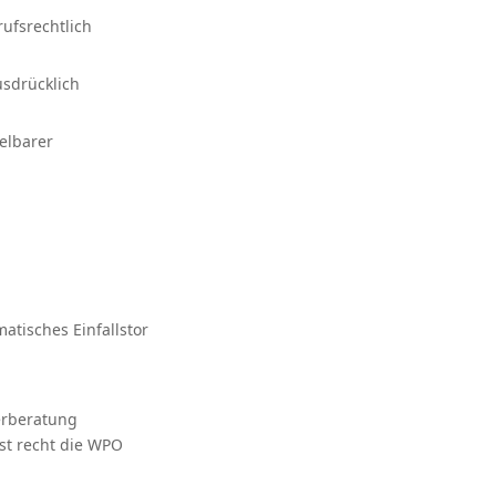
ufsrechtlich
usdrücklich
elbarer
atisches Einfallstor
erberatung
st recht die WPO