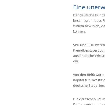
Eine unerw
Der deutsche Bundes
beschlossen, dass F
zudem bewirken, da
können.
SPD und CDU waren i
Fremdbesitzverbot. 
ausländische Wirtsc
ein.
Von den Befürworter
Kapital für Investit
deutsche Steuerbera
Die deutschen Steu
Digitalisierung, di