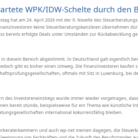
artete WPK/IDW-Schelte durch den 
tag hat am 24. April 2026 mit der 9. Novelle des Steuerberatung
inanzinvestoren keine Steuerberatungskanzleien übernehmen dürf
ss bereits erfolgte Deals unter Umständen zur Rückabwicklung 
n diesem Bereich abgestimmt. In Deutschland galt eigentlich ber
Jedoch gibt es bisher einen Umweg. Die Finanzinvestoren kaufen s
haftsprüfungsgesellschaften, oftmals mit Sitz in Luxenburg, bei 
n des Investoreneinstiegs wurde immer wieder vorgetragen, dass
ionen bereit stünde, beispielsweise für ein Thema wie künstliche In
tungsgesellschaften international kokurrenzfähig bleiben.
erberaterkammern und auch wp-net meinen dagegen, die Steuerka
e Gewinnung von Fachkräften und die Zukunft des Berufsstandes au