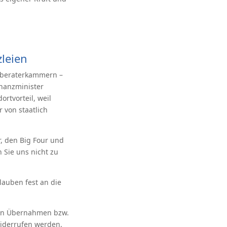
zleien
erberaterkammern –
inanzminister
rtvorteil, weil
 von staatlich
, den Big Four und
n Sie uns nicht zu
glauben fest an die
ten Übernahmen bzw.
widerrufen werden.