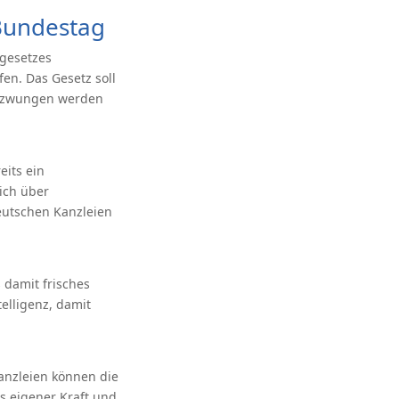
Bundestag
sgesetzes
en. Das Gesetz soll
gezwungen werden
eits ein
ich über
deutschen Kanzleien
 damit frisches
telligenz, damit
nzleien können die
s eigener Kraft und