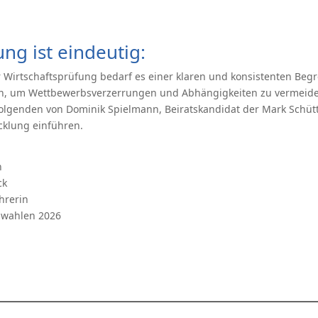
ng ist eindeutig:
 Wirtschaftsprüfung bedarf es einer klaren und konsistenten Beg
en, um Wettbewerbsverzerrungen und Abhängigkeiten zu vermeid
Folgenden von Dominik Spielmann, Beiratskandidat der Mark Schüttle
icklung einführen.
h
ck
hrerin
swahlen 2026