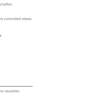
schaften
he zumindest etwas
e
.
die neuesten