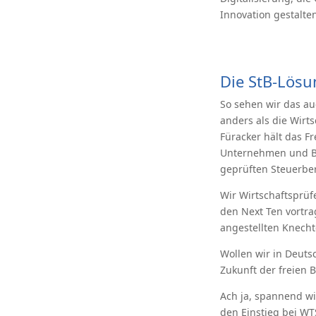
Innovation gestalte
Die StB-Lösun
So sehen wir das au
anders als die Wirt
Füracker hält das F
Unternehmen und Bür
geprüften Steuerber
Wir Wirtschaftsprüf
den Next Ten vortrag
angestellten Knech
Wollen wir in Deutsc
Zukunft der freien B
Ach ja, spannend w
den Einstieg bei WT