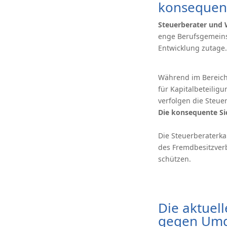
konsequen
Steuerberater und 
enge Berufsgemeinsc
Entwicklung zutage.
Während im Bereich
für Kapitalbeteiligu
verfolgen die Steue
Die konsequente Si
Die Steuerberaterk
des Fremdbesitzverb
schützen.
Die aktuel
gegen Umg