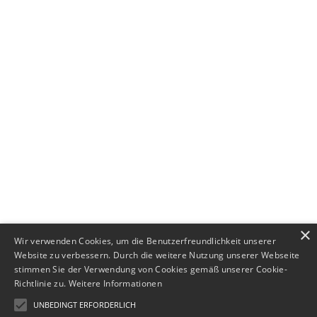
+49 (0) 89 552693-44
×
Wir verwenden Cookies, um die Benutzerfreundlichkeit unserer
Website zu verbessern. Durch die weitere Nutzung unserer Webseite
stimmen Sie der Verwendung von Cookies gemäß unserer Cookie-
Richtlinie zu.
Weitere Informationen
UNBEDINGT ERFORDERLICH