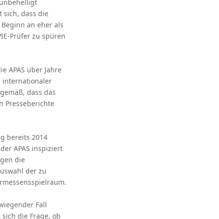
unbehelligt
t sich, dass die
n Beginn an eher als
PIE-Prüfer zu spüren
ie APAS über Jahre
 internationaler
nngemäß, dass das
n Presseberichte
g bereits 2014
 der APAS inspiziert
egen die
uswahl der zu
Ermessensspielraum.
wiegender Fall
t sich die Frage, ob