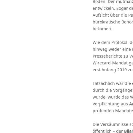
Boden: Der mutmaßl
entwickeln. Sogar d
Aufsicht über die PI
bürokratische Behörd
bekamen.
Wie dem Protokoll 
hinweg weder eine R
Presseberichte zu W
Wirecard-Mandat ga
erst Anfang 2019 z
Tatsächlich war die
durch die Vorgängeri
wurde, wurde das Wi
Verpflichtung aus
A
prüfenden Mandate 
Die Versäumnisse sc
öffentlich – der
Bila