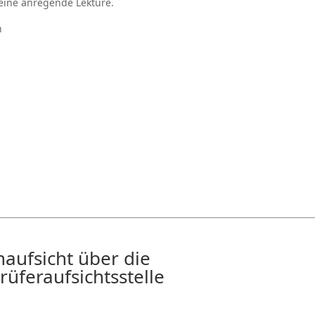
eine anregende Lektüre.
h
ufsicht über die
üferaufsichtsstelle