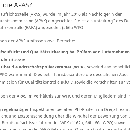
 die APAS?
aufsichtsstelle (APAS) wurde im Jahr 2016 als Nachfolgerin der
ichtskommission (APAK) eingerichtet. Sie ist als Abteilung I des B
uhrkontrolle (BAFA) angesiedelt (§ 66a WPO).
aben der APAS umfassen zwei Bereiche:
ufsaufsicht und Qualitätssicherung bei Prüfern von Unternehmen
rüfern)
sowie
t über die Wirtschaftsprüferkammer (WPK)
, soweit diese hoheit
1 WPO wahrnimmt. Dies betrifft insbesondere die gesetzlichen Abs
mmission für Qualitätskontrolle (KfQK) sowie die Vorschriften zur 
aben der APAS im Verhältnis zur WPK und deren Mitgliedern sind 
 regelmäßiger Inspektionen bei allen PIE-Prüfern im Dreijahresint
fsicht und Letztentscheidung über die WPK bei der Bewertung von Q
n Berufsaufsichtsverfahren der WPK (§§ 62a, 66b, 66c WPO) sowie
e auf die Inhalte der WPK-Satzung zur Qualitätskontrolle und auf 