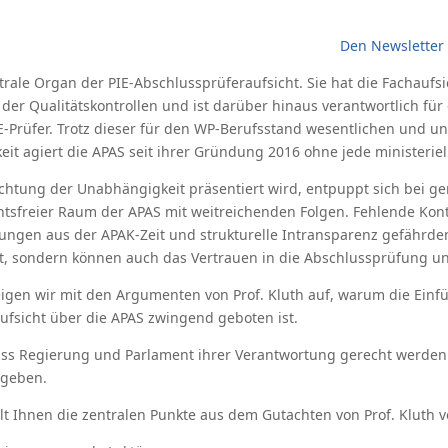
Den Newsletter 
ntrale Organ der PIE-Abschlussprüferaufsicht. Sie hat die Fachaufs
der Qualitätskontrollen und ist darüber hinaus verantwortlich fü
E-Prüfer. Trotz dieser für den WP-Berufsstand wesentlichen und 
eit agiert die APAS seit ihrer Gründung 2016 ohne jede ministeriel
chtung der Unabhängigkeit präsentiert wird, entpuppt sich bei g
htsfreier Raum der APAS mit weitreichenden Folgen. Fehlende Kont
tungen aus der APAK-Zeit und strukturelle Intransparenz gefährden
ht, sondern können auch das Vertrauen in die Abschlussprüfung u
igen wir mit den Argumenten von Prof. Kluth auf, warum die Einf
aufsicht über die APAS zwingend geboten ist.
 dass Regierung und Parlament ihrer Verantwortung gerecht werden
 geben.
lt Ihnen die zentralen Punkte aus dem Gutachten von Prof. Kluth v