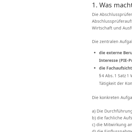
1. Was macht
Die Abschlussprüfer
Abschlussprüferaufs
Wirtschaft und Ausf
Die zentralen Aufg
die externe Ber
Interesse (PIE-P
die Fachaufsich
§ 4 Abs. 1 Satz 
Tätigkeit der Ko
Die konkreten Aufg
a) Die Durchführung
b) die fachliche Au
c) die Mitwirkung a
d) die Einflussnahm