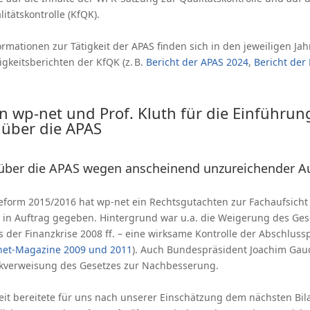
itätskontrolle (KfQK).
rmationen zur Tätigkeit der APAS finden sich in den jeweiligen Ja
igkeitsberichten der KfQK (z. B.
Bericht der APAS 2024
,
Bericht der
n wp-net und Prof. Kluth für die Einführun
 über die APAS
 über die APAS wegen anscheinend unzureichender Auf
form 2015/2016 hat wp-net ein Rechtsgutachten zur Fachaufsicht 
th in Auftrag gegeben. Hintergrund war u.a. die Weigerung des Ges
 der Finanzkrise 2008 ff. – eine wirksame Kontrolle der Abschluss
net-Magazine 2009 und 2011
). Auch Bundespräsident Joachim Gau
ückverweisung des Gesetzes zur Nachbesserung.
it bereitete für uns nach unserer Einschätzung dem nächsten Bi