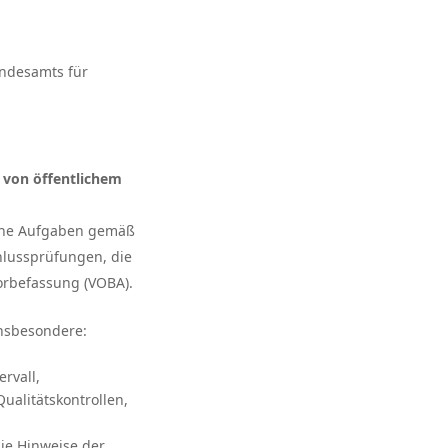
undesamts für
 von öffentlichem
liche Aufgaben gemäß
chlussprüfungen, die
Vorbefassung (VOBA).
insbesondere:
ervall,
ualitätskontrollen,
die Hinweise der