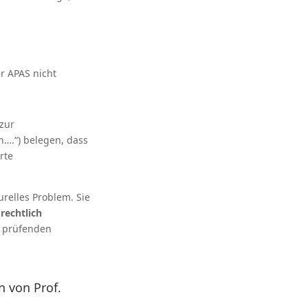
r APAS nicht
zur
n….“) belegen, dass
rte
urelles Problem. Sie
rechtlich
s prüfenden
n von Prof.