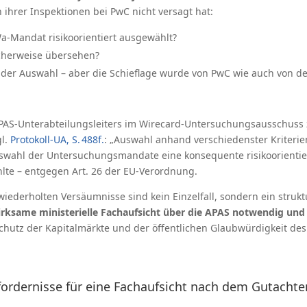
ihrer Inspektionen bei PwC nicht versagt hat:
-Mandat risikoorientiert ausgewählt?
cherweise übersehen?
 der Auswahl – aber die Schieflage wurde von PwC wie auch von de
PAS-Unterabteilungsleiters im Wirecard-Untersuchungsausschuss 
l.
Protokoll-UA, S. 488f.
: „Auswahl anhand verschiedenster Kriterie
uswahl der Untersuchungsmandate eine konsequente risikoorientie
lte – entgegen Art. 26 der EU-Verordnung.
iederholten Versäumnisse sind kein Einzelfall, sondern ein strukt
rksame ministerielle Fachaufsicht über die APAS notwendig und 
chutz der Kapitalmärkte und der öffentlichen Glaubwürdigkeit de
rfordernisse für eine Fachaufsicht nach dem Gutachte