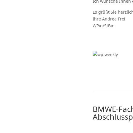
Ich wünsche Ihnen 
Es grüßt Sie herzlic
Ihre Andrea Frei
WPin/StBin
BMWE-Facha
Abschlusspr