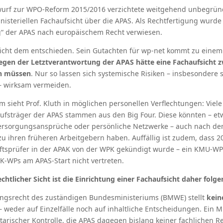
urf zur WPO-Reform 2015/2016 verzichtete weitgehend unbegründ
nisteriellen Fachaufsicht über die APAS. Als Rechtfertigung wurde 
g“ der APAS nach europäischem Recht verwiesen.
richt dem entschieden. Sein Gutachten für wp-net kommt zu einem
gen der Letztverantwortung der APAS hätte eine Fachaufsicht 
en müssen
. Nur so lassen sich systemische Risiken – insbesondere s
 – wirksam vermeiden.
em sieht Prof. Kluth in möglichen personellen Verflechtungen: Viel
sträger der APAS stammen aus den Big Four. Diese könnten – et
sversorgungsansprüche oder persönliche Netzwerke – auch nach de
zu ihren früheren Arbeitgebern haben. Auffällig ist zudem, dass 2
ftsprüfer in der APAK von der WPK gekündigt wurde – ein KMU-WP
-WPs am APAS-Start nicht vertreten.
chtlicher Sicht ist die Einrichtung einer Fachaufsicht daher folge
ungsrecht des zuständigen Bundesministeriums (BMWE) stellt
kein
– weder auf Einzelfälle noch auf inhaltliche Entscheidungen. Ein M
tarischer Kontrolle, die APAS dagegen bislang keiner fachlichen R