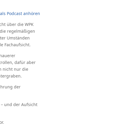
als Podcast anhören
icht über die WPK
r die regelmäßigen
unter Umständen
le Fachaufsicht.
enauerer
rollen, dafür aber
 nicht nur die
ntergraben.
ührung der
 – und der Aufsicht
or.