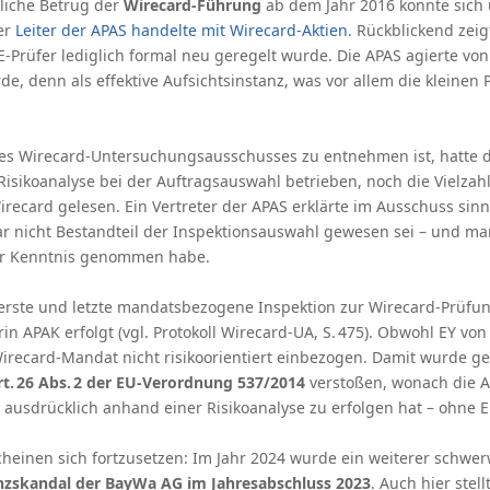
iche Betrug der
Wirecard-Führung
ab dem Jahr 2016 konnte sich 
er
Leiter der APAS handelte mit Wirecard-Aktien
. Rückblickend zeig
E-Prüfer lediglich formal neu geregelt wurde. Die APAS agierte vo
e, denn als effektive Aufsichtsinstanz, was vor allem die kleinen 
des Wirecard-Untersuchungsausschusses zu entnehmen ist, hatte d
isikoanalyse bei der Auftragsauswahl betrieben, noch die Vielzahl
irecard gelesen. Ein Vertreter der APAS erklärte im Ausschuss si
r nicht Bestandteil der Inspektionsauswahl gewesen sei – und ma
ur Kenntnis genommen habe.
 erste und letzte mandatsbezogene Inspektion zur Wirecard-Prüfun
n APAK erfolgt (vgl. Protokoll Wirecard-UA, S. 475). Obwohl EY von
recard-Mandat nicht risikoorientiert einbezogen. Damit wurde g
rt. 26 Abs. 2 der EU-Verordnung 537/2014
verstoßen, wonach die A
ausdrücklich anhand einer Risikoanalyse zu erfolgen hat – ohne 
heinen sich fortzusetzen: Im Jahr 2024 wurde ein weiterer schwer
nzskandal der BayWa AG im Jahresabschluss 2023
. Auch hier stell