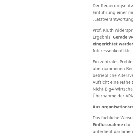
Der Regierungsentw
Einführung einer mi
„Letztverantwortun
Prof. Kluth widersp
Ergebnis:
Gerade we
eingerichtet werd
Interessenkonflikte
Ein zentrales Probl
übernommenen Beruf
betriebliche Alter
Aufsicht eine Nähe 
Nicht-Big4-Wirtscha
Übernahme der APAK
Aus organisationsre
Das fachliche Weis
Einflussnahme
dar 
unterliegt parlamen