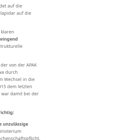
et auf die
lapidar auf die
 klaren
zwingend
trukturelle
e der von der APAK
wa durch
m Wechsel in die
015 dem letzten
 war damit bei der
richtig:
e unzulässige
inisterium
echenschaftspflicht.