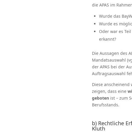
die APAS im Rahmen 
Wurde das BayWa
Wurde es mögli
Oder war es Teil
erkannt?
Die Aussagen des A
Mandatsauswahl (vg
der APAS bei der A
Auftragsauswahl feh
Diese anscheinend w
zeigen, dass eine
wi
geboten
ist – zum S
Berufsstands.
b) Rechtliche E
Kluth