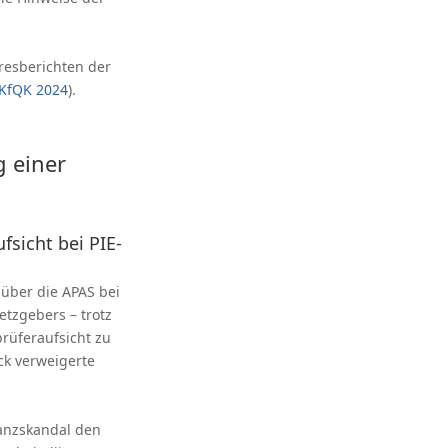
hresberichten der
 KfQK 2024
).
g einer
sicht bei PIE-
über die APAS bei
etzgebers – trotz
prüferaufsicht zu
ck verweigerte
lanzskandal den