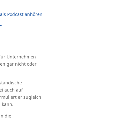
als Podcast anhören
r
 für Unternehmen
en gar nicht oder
ständische
ei auch auf
muliert er zugleich
n kann.
en die