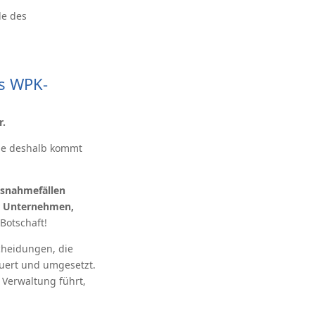
le des
es WPK-
r.
ade deshalb kommt
usnahmefällen
ür Unternehmen,
 Botschaft!
cheidungen, die
euert und umgesetzt.
 Verwaltung führt,