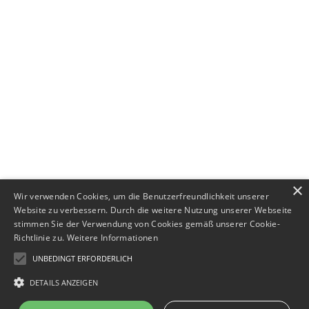
+49 (0) 89 552693-44
×
Wir verwenden Cookies, um die Benutzerfreundlichkeit unserer
Website zu verbessern. Durch die weitere Nutzung unserer Webseite
stimmen Sie der Verwendung von Cookies gemäß unserer Cookie-
Richtlinie zu.
Weitere Informationen
UNBEDINGT ERFORDERLICH
DETAILS ANZEIGEN
Impressum
·
Datenschutz