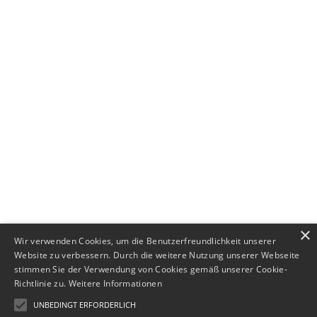
+49 (0) 89 552693-44
×
Wir verwenden Cookies, um die Benutzerfreundlichkeit unserer
Website zu verbessern. Durch die weitere Nutzung unserer Webseite
stimmen Sie der Verwendung von Cookies gemäß unserer Cookie-
Richtlinie zu.
Weitere Informationen
UNBEDINGT ERFORDERLICH