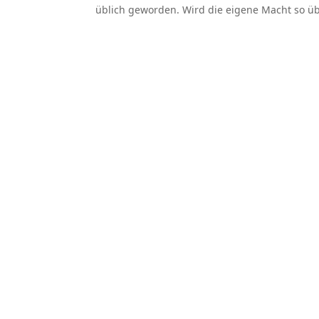
üblich geworden. Wird die eigene Macht so übe
wp.net e.V. – Verband für die
mittelständische Wirtschaftsprüfung