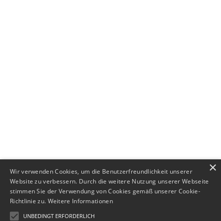
+49 (0) 89 552693-44
×
Wir verwenden Cookies, um die Benutzerfreundlichkeit unserer
Website zu verbessern. Durch die weitere Nutzung unserer Webseite
stimmen Sie der Verwendung von Cookies gemäß unserer Cookie-
Richtlinie zu.
Weitere Informationen
UNBEDINGT ERFORDERLICH