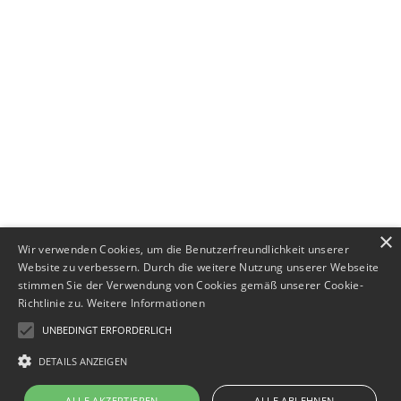
+49 (0) 89 552693-44
×
Wir verwenden Cookies, um die Benutzerfreundlichkeit unserer
Website zu verbessern. Durch die weitere Nutzung unserer Webseite
stimmen Sie der Verwendung von Cookies gemäß unserer Cookie-
Richtlinie zu.
Weitere Informationen
UNBEDINGT ERFORDERLICH
DETAILS ANZEIGEN
Impressum
·
Datenschutz
ALLE AKZEPTIEREN
ALLE ABLEHNEN