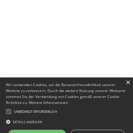
+49 (0) 89 552693-44
×
Wir verwenden Cookies, um die Benutzerfreundlichkeit unserer
Website zu verbessern. Durch die weitere Nutzung unserer Webseite
stimmen Sie der Verwendung von Cookies gemäß unserer Cookie-
Richtlinie zu.
Weitere Informationen
UNBEDINGT ERFORDERLICH
DETAILS ANZEIGEN
Impressum
·
Datenschutz