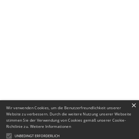
+49 (0) 89 552693-44
×
Wir verwenden Cookies, um die Benutzerfreundlichkeit unserer
Website zu verbessern. Durch die weitere Nutzung unserer Webseite
stimmen Sie der Verwendung von Cookies gemäß unserer Cookie-
Richtlinie zu.
Weitere Informationen
UNBEDINGT ERFORDERLICH