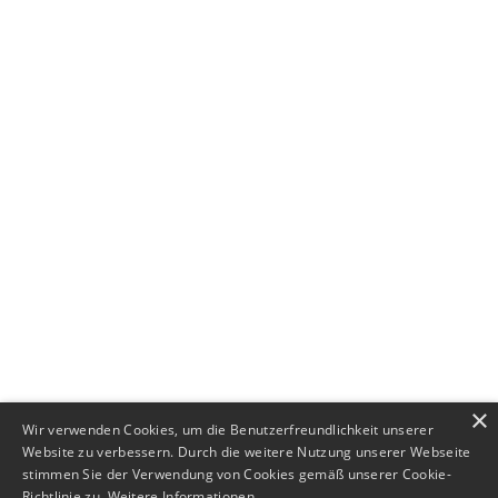
wp.net e.V. – Verband für die mittelständische
Wirtschaftsprüfung
Theatinerstraße 11
80333 München
×
Wir verwenden Cookies, um die Benutzerfreundlichkeit unserer
Website zu verbessern. Durch die weitere Nutzung unserer Webseite
stimmen Sie der Verwendung von Cookies gemäß unserer Cookie-
Richtlinie zu.
Weitere Informationen